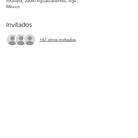
Altavista, 20040 Aguascalientes, Ags.,
México
Invitados
+67 otros invitados
Compartir este evento