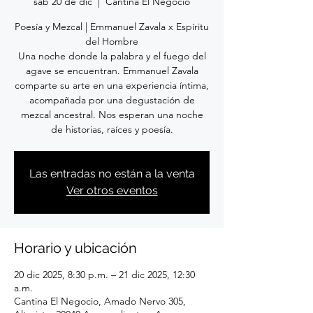
sáb 20 de dic
  |  
Cantina El Negocio
Poesía y Mezcal | Emmanuel Zavala x Espíritu
del Hombre
Una noche donde la palabra y el fuego del
agave se encuentran. Emmanuel Zavala
comparte su arte en una experiencia íntima,
acompañada por una degustación de
mezcal ancestral. Nos esperan una noche
de historias, raíces y poesía.
Las entradas no están a la venta
Ver otros eventos
Horario y ubicación
20 dic 2025, 8:30 p.m. – 21 dic 2025, 12:30
a.m.
Cantina El Negocio, Amado Nervo 305,