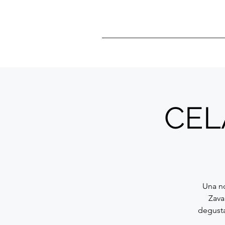
CEL
Una n
Zava
degusta