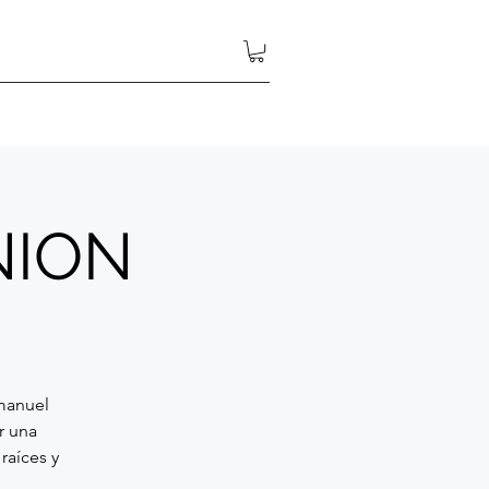
NION
manuel
r una
raíces y