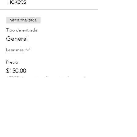
Tickets
Venta finalizada
Tipo de entrada
General
Leer más
Precio
$150.00
+$3.75 de comisión de servicio de entradas
Compartir este evento