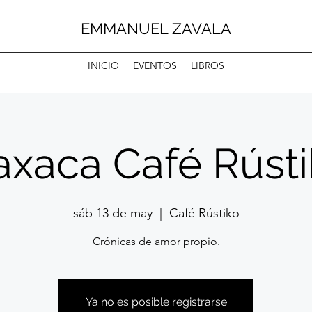
EMMANUEL ZAVALA
INICIO
EVENTOS
LIBROS
xaca Café Rúst
sáb 13 de may
  |  
Café Rústiko
Crónicas de amor propio.
Ya no es posible registrarse